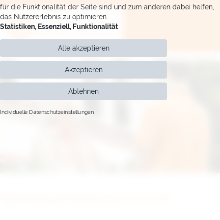
für die Funktionalität der Seite sind und zum anderen dabei helfen,
das Nutzererlebnis zu optimieren.
Statistiken, Essenziell, Funktionalität
Alle akzeptieren
Akzeptieren
Ablehnen
Individuelle Datenschutzeinstellungen
Wohnbereichsleitung (m/w/d)