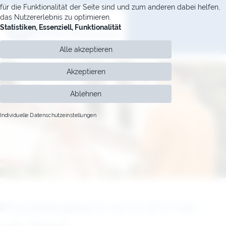
für die Funktionalität der Seite sind und zum anderen dabei helfen,
das Nutzererlebnis zu optimieren.
Statistiken, Essenziell, Funktionalität
Alle akzeptieren
Akzeptieren
Ablehnen
Individuelle Datenschutzeinstellungen
Physiotherapeut*in (w/m/d) in Voll-