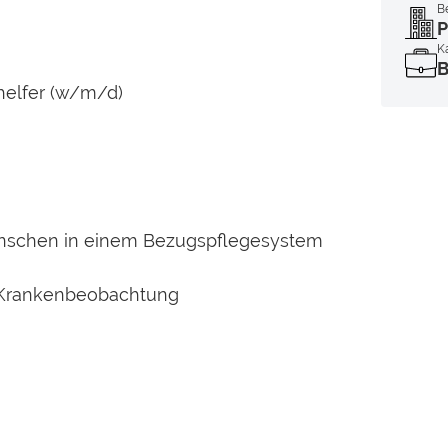
B
P
Ka
B
helfer
(w/m/d)
Menschen in einem Bezugspflegesystem
 Krankenbeobachtung