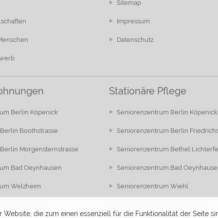
Sitemap
lschaften
Impressum
 Menschen
Datenschutz
ewerb
ohnungen
Stationäre Pflege
um Berlin Köpenick
Seniorenzentrum Berlin Köpenick
Berlin Boothstrasse
Seniorenzentrum Berlin Friedrich
Berlin Morgensternstrasse
Seniorenzentrum Bethel Lichterf
rum Bad Oeynhausen
Seniorenzentrum Bad Oeynhause
rum Welzheim
Seniorenzentrum Wiehl
rum Trossingen
Seniorenzentrum Welzheim
 Website, die zum einen essenziell für die Funktionalität der Seite