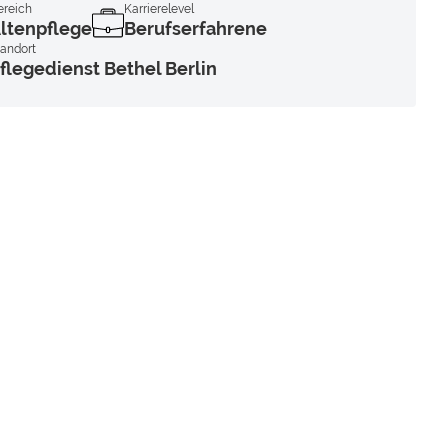
ereich
Karrierelevel
ltenpflege
Berufserfahrene
tandort
flegedienst Bethel Berlin