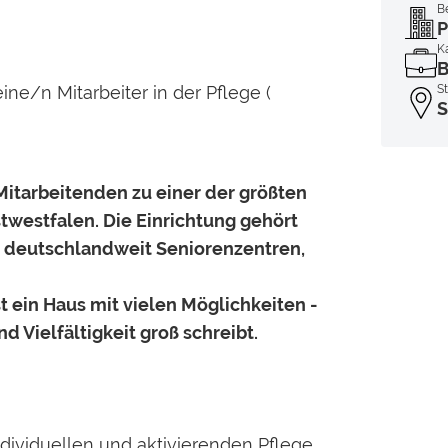
B
P
Ka
B
ine/n
Mitarbeiter in der Pflege (
S
S
Mitarbeitenden zu einer der größten
westfalen. Die Einrichtung gehört
 deutschlandweit Seniorenzentren,
 ein Haus mit vielen Möglichkeiten -
d Vielfältigkeit groß schreibt.
ndividuellen und aktivierenden Pflege