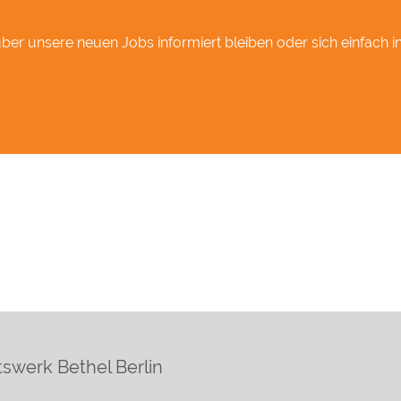
er unsere neuen Jobs informiert bleiben oder sich einfach in
swerk Bethel Berlin