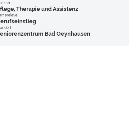
ereich
flege, Therapie und Assistenz
rrierelevel
erufseinstieg
tandort
eniorenzentrum Bad Oeynhausen