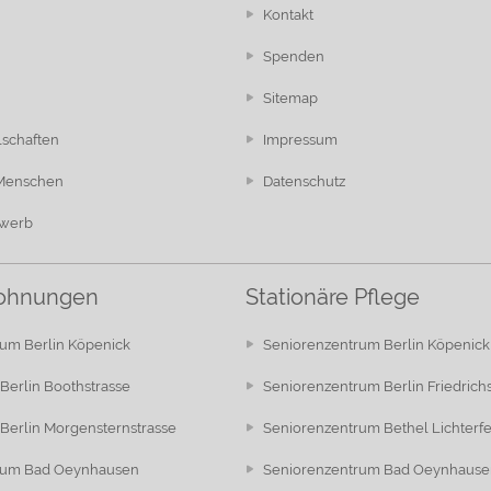
Kontakt
Spenden
Sitemap
lschaften
Impressum
 Menschen
Datenschutz
ewerb
ohnungen
Stationäre Pflege
um Berlin Köpenick
Seniorenzentrum Berlin Köpenick
Berlin Boothstrasse
Seniorenzentrum Berlin Friedrich
Berlin Morgensternstrasse
Seniorenzentrum Bethel Lichterf
rum Bad Oeynhausen
Seniorenzentrum Bad Oeynhause