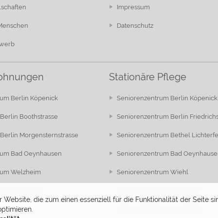
lschaften
Impressum
 Menschen
Datenschutz
ewerb
ohnungen
Stationäre Pflege
um Berlin Köpenick
Seniorenzentrum Berlin Köpenick
Berlin Boothstrasse
Seniorenzentrum Berlin Friedrich
Berlin Morgensternstrasse
Seniorenzentrum Bethel Lichterf
rum Bad Oeynhausen
Seniorenzentrum Bad Oeynhause
rum Welzheim
Seniorenzentrum Wiehl
rum Trossingen
Seniorenzentrum Welzheim
 Website, die zum einen essenziell für die Funktionalität der Seite
optimieren.
Seniorenzentrum Trossingen