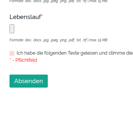
Formate: .doc, .docx, .jpg, .jpeg, .png, .pdf, .txt, .rtf | max. 15 MB
Lebenslauf
*
Formate: .doc, .docx, .jpg, .jpeg, .png, .pdf, .txt, .rtf | max. 15 MB
Ich habe die folgenden Texte gelesen und stimme di
* - Pflichtfeld
Absenden